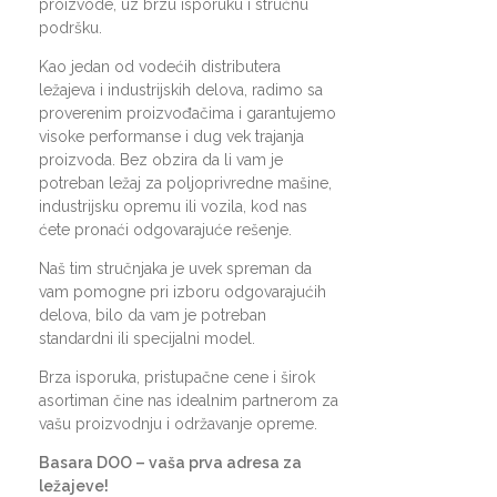
proizvode, uz brzu isporuku i stručnu
podršku.
Kao jedan od vodećih distributera
ležajeva i industrijskih delova, radimo sa
proverenim proizvođačima i garantujemo
visoke performanse i dug vek trajanja
proizvoda. Bez obzira da li vam je
potreban ležaj za poljoprivredne mašine,
industrijsku opremu ili vozila, kod nas
ćete pronaći odgovarajuće rešenje.
Naš tim stručnjaka je uvek spreman da
vam pomogne pri izboru odgovarajućih
delova, bilo da vam je potreban
standardni ili specijalni model.
Brza isporuka, pristupačne cene i širok
asortiman čine nas idealnim partnerom za
vašu proizvodnju i održavanje opreme.
Basara DOO – vaša prva adresa za
ležajeve!