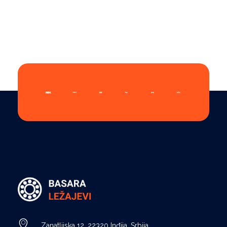
Ležajevi - Basara Inđija
Prodaja ležajeva, remenja, semeringa, segera, maziva, elastičnih čivija i prateće opreme, Basara Inđija. Ležajevi za poljoprivredne mašine
Zanatlijska 12, 22320 Inđija, Srbija