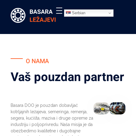
Serbian
Ležajevi - Basara Inđija
Prodaja ležajeva, remenja, semeringa, segera, maziva, elastičnih čivija i prateće opreme, Basara Inđija. Ležajevi za poljoprivredne mašine
O NAMA
Vaš pouzdan partner
Basara DOO je pouzdan dobavljač
kotrljajnih ležajeva, semeringa, remenja,
segera, kućišta, maziva i druge opreme za
industriju i poljoprivredu. Naša misija je da
obezbedimo kvalitetne i dugotrajne