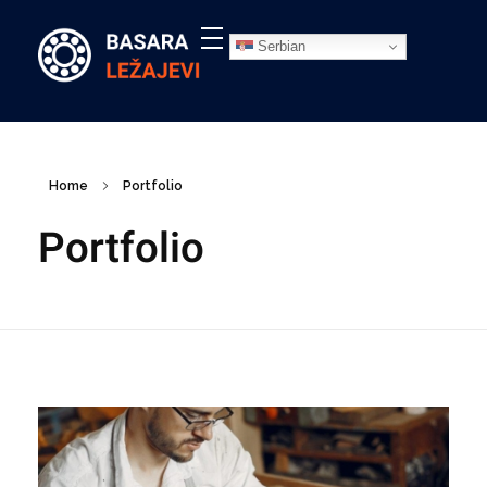
Serbian
Ležajevi - Basara Inđija
Prodaja ležajeva, remenja, semeringa, segera, maziva, elastičnih čivija i prateće opreme, Basara Inđija. Ležajevi za poljoprivredne mašine
Home
Portfolio
Portfolio