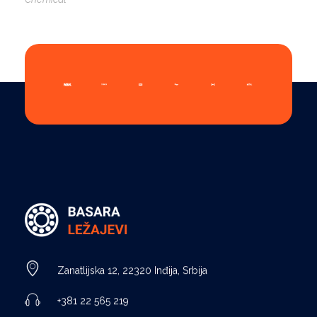
Ležajevi - Basara Inđija
Prodaja ležajeva, remenja, semeringa, segera, maziva, elastičnih čivija i prateće opreme, Basara Inđija. Ležajevi za poljoprivredne mašine
Zanatlijska 12, 22320 Inđija, Srbija
+381 22 565 219